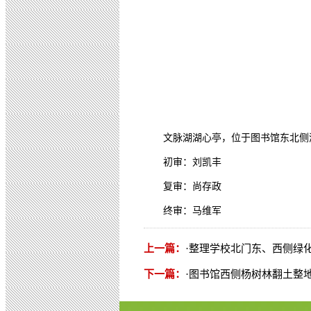
文脉湖湖心亭，位于图书馆东北侧
初审：刘凯丰
复审：尚存政
终审：马维军
上一篇：
·
整理学校北门东、西侧绿
下一篇：
·
图书馆西侧杨树林翻土整