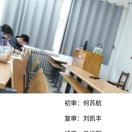
：何苏航
：刘凯丰