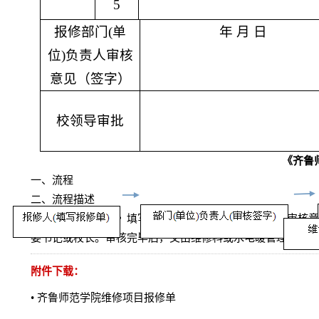
5
报修
部门
(
单
年
月
日
位
)负责人审核
意见（签字）
校领导审批
《齐鲁
一、流程
二、流程描述
报修人把《报修单》填写完整后，部门、单位负责人在审核意
委书记或校长。审核完毕后，交由维修科或水电暖管理处科办
附件下载：
•
齐鲁师范学院维修项目报修单