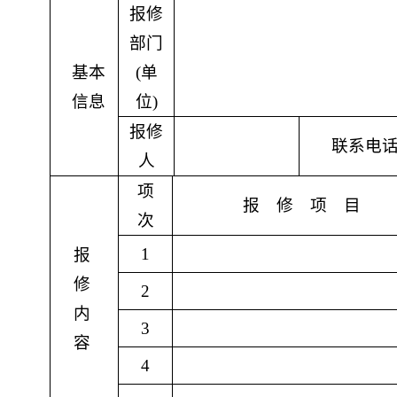
报修
部门
基本
(
单
信息
位
)
报修
联系电
人
项
报 修 项 目
次
1
报
修
2
内
3
容
4